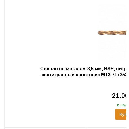
Сверло по металлу, 3,5 мм, HSS, нит
шестигранный хвостовик MTX 717352
21.00
в нал
Куп